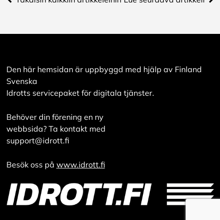
evästeasetuksistasi,
ja voit muuttaa niitä
milloin tahansa. Lue
lisää
evästeistämme.
Den här hemsidan är uppbyggd med hjälp av Finland
Svenska
M
u
Idrotts servicepaket för digitala tjänster.
o
k
Behöver din förening en ny
k
a
webbsida? Ta kontakt med
a
support@idrott.fi
e
v
ä
Besök oss på
www.idrott.fi
st
e
a
s
e
t