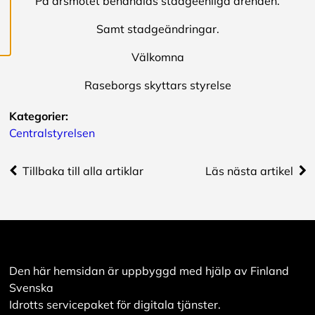
På årsmötet behandlas stadgeenliga ärenden.
intressant för dig.
Du har kontroll över
Samt stadgeändringar.
dina
cookiepreferenser
Välkomna
och kan ändra dem
Raseborgs skyttars styrelse
när som helst. Läs
mer om våra
Kategorier:
cookies.
Centralstyrelsen
R
Tillbaka till alla artiklar
Läs nästa artikel
e
d
i
g
e
r
a
c
Den här hemsidan är uppbyggd med hjälp av Finland
o
Svenska
o
k
Idrotts servicepaket för digitala tjänster.