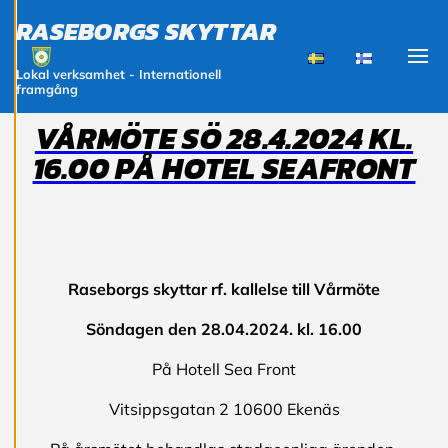
N
G
RASEBORGS SKYTTAR
A
Lokal verksamhet - Internationell
Visa
R
framgång
VÅRMÖTE SÖ 28.4.2024 KL.
Vi använder cookies
16.00 PÅ HOTEL SEAFRONT
för att ge dig en
bättre
användarupplevelse
och personlig
service. Genom att
samtycka till
Raseborgs skyttar rf. kallelse till
Vårmöte
användningen av
Söndagen den 28.04.2024. kl. 16.00
cookies kan vi
utveckla en ännu
På Hotell Sea Front
bättre tjänst och
tillhandahålla
Vitsippsgatan 2 10600 Ekenäs
innehåll som är