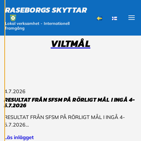
och kan ändra dem
RASEBORGS SKYTTAR
när som helst. Läs
mer om våra
cookies.
Lokal verksamhet - Internationell
Visa
framgång
VILTMÅL
R
e
d
i
g
e
r
a
c
4.7.2026
o
o
RESULTAT FRÅN SFSM PÅ RÖRLIGT MÅL I INGÅ 4-
k
5.7.2026
i
e
RESULTAT FRÅN SFSM PÅ RÖRLIGT MÅL I INGÅ 4-
s
5.7.2026…
Läs inlägget
A