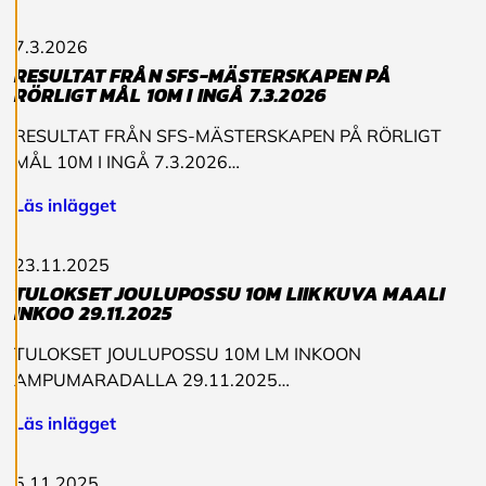
v
v
7.3.2026
i
RESULTAT FRÅN SFS-MÄSTERSKAPEN PÅ
s
RÖRLIGT MÅL 10M I INGÅ 7.3.2026
a
a
l
RESULTAT FRÅN SFS-MÄSTERSKAPEN PÅ RÖRLIGT
l
MÅL 10M I INGÅ 7.3.2026…
a
Läs inlägget
A
c
23.11.2025
c
TULOKSET JOULUPOSSU 10M LIIKKUVA MAALI
e
INKOO 29.11.2025
p
t
TULOKSET JOULUPOSSU 10M LM INKOON
e
r
AMPUMARADALLA 29.11.2025…
a
a
Läs inlägget
l
l
a
5.11.2025