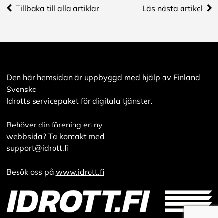
utveckla en ännu
Tillbaka till alla artiklar
Läs nästa artikel
bättre tjänst och
tillhandahålla
innehåll som är
intressant för dig.
Du har kontroll över
dina
Den här hemsidan är uppbyggd med hjälp av Finland
cookiepreferenser
Svenska
och kan ändra dem
Idrotts servicepaket för digitala tjänster.
när som helst. Läs
mer om våra
Behöver din förening en ny
cookies.
webbsida? Ta kontakt med
support@idrott.fi
R
e
Besök oss på
www.idrott.fi
d
i
g
e
r